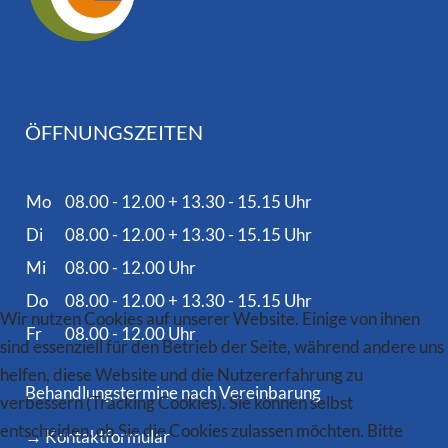
ÖFFNUNGSZEITEN
Mo
08.00 - 12.00 + 13.30 - 15.15 Uhr
Di
08.00 - 12.00 + 13.30 - 15.15 Uhr
Mi
08.00 - 12.00 Uhr
Do
08.00 - 12.00 + 13.30 - 15.15 Uhr
Wir nutzen Cookies auf unserer Website. Einige von ihnen
Fr
08.00 - 12.00 Uhr
sind essenziell für den Betrieb der Seite, während andere uns
helfen, diese Website und die Nutzererfahrung zu
Behandlungstermine nach Vereinbarung
verbessern (Tracking Cookies). Sie können selbst
entscheiden, ob Sie die Cookies zulassen möchten. Bitte
→ Kontaktformular